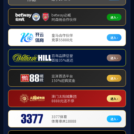
Education And Training
2023.05.01
聚焦精细化 赋能高质量 ——水务集团事业部
开展业务培训
为推动水务集团事业部内部精细化、标准化管理，发挥管
理最大效能，4月28日，水务集团事业部集中开展业务专题
培训，各生产运营中心负责人、相关业务经办人员参加培
MORE
训。 会上，城市供水运营中心工作人员本俊作生产运行记
录规范化填报培训；综合科工作人员吕阳，招标采购科主
管何坤、工作人员陈韵作商务接待礼仪...
2023.04.25
伟德源自英国始于1946集团组织开展党务知
识专题培训
为全面落实“一线创优年”活动部署，深化落实“党支部标准