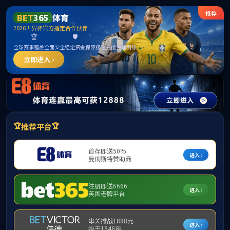
伟德国际(bevictor·CHN认证)官方网站_始于英国
源自1946
分享 ：
>
党群建设
>
党建工作
中共炘皓新能源科技有限公司支部委员会召
开党员大会