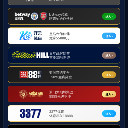
8月25日，伟德源自英国始于1946集团
党委下级党组织炘皓党支部召开党员大会。
区纪委常委杨燕，驻区财政局纪检监察组组
长胡钰池，集团党委副书记、工会主席、炘
皓党支部第一书记赖园园，炘皓党支部书
记、执行董事王江华，以及炘皓党支部全体
党员、中高层管理人员参加会议。集团纪委
书记、监事会主席古亮主持会议。